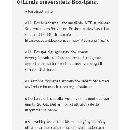
Lunds universitets Box-tjänst
• Förutsättningar
o LU Box är enbart till för anställda INTE studenter.
Studenter som önskar ett Boxkonto hänvisas till att
skapa ett fritt Boxkonto på:
https://account.box.com/signup/n/personal#igz4d
o LU Box ger dig lagring av dokument,
webbgränssnitt för åtkomst och editering samt
appar för läsplattor, telefoner och synkning till
skrivbordsdatorer.
o Det finns möjlighet att dela dokument både med
användare inom och utom organisationen.
o Du kan ladda upp alla typer av dokument och lagra
upp till 20 GB. Det är möjligt att utöka detta
utrymme vid behov.
o Via webbgränssnittet får man tillgång till många
olika appar inom olika användningsområden och