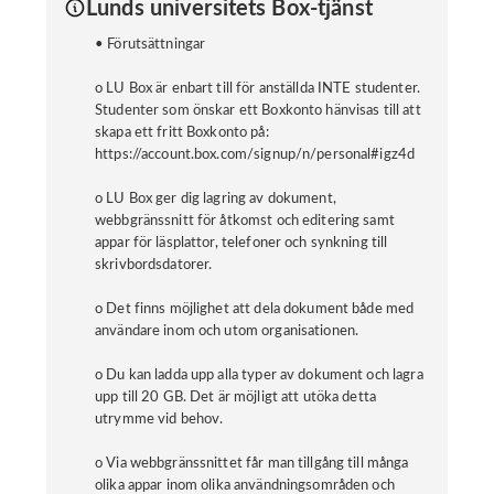
Lunds universitets Box-tjänst
• Förutsättningar
o LU Box är enbart till för anställda INTE studenter.
Studenter som önskar ett Boxkonto hänvisas till att
skapa ett fritt Boxkonto på:
https://account.box.com/signup/n/personal#igz4d
o LU Box ger dig lagring av dokument,
webbgränssnitt för åtkomst och editering samt
appar för läsplattor, telefoner och synkning till
skrivbordsdatorer.
o Det finns möjlighet att dela dokument både med
användare inom och utom organisationen.
o Du kan ladda upp alla typer av dokument och lagra
upp till 20 GB. Det är möjligt att utöka detta
utrymme vid behov.
o Via webbgränssnittet får man tillgång till många
olika appar inom olika användningsområden och